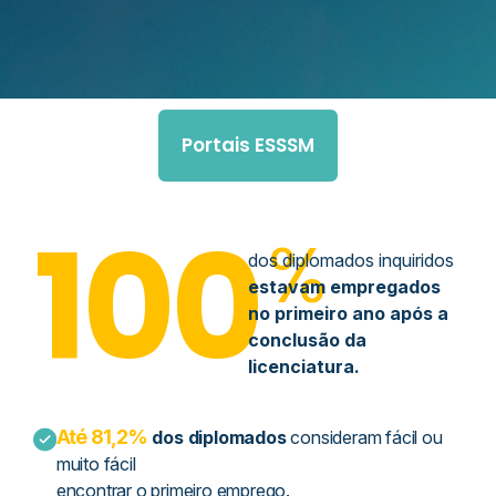
Portais ESSSM
100
%
dos diplomados inquiridos
estavam empregados
no primeiro ano após a
conclusão da
licenciatura.
Até 81,2%
dos diplomados
consideram fácil ou
muito fácil
encontrar o primeiro emprego.