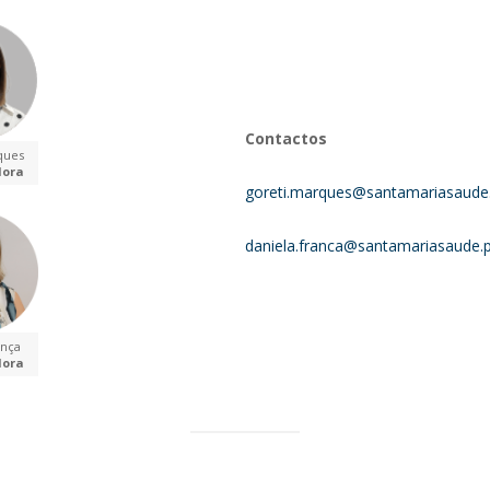
Contactos
ques
dora
goreti.marques@santamariasaude
daniela.franca@santamariasaude.p
ança
dora