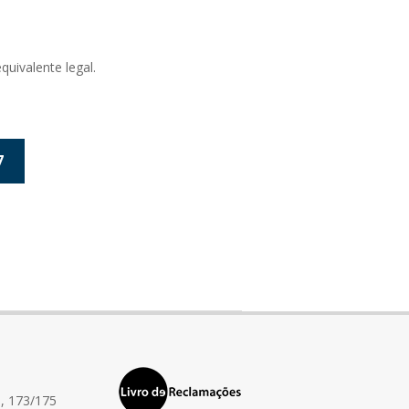
ivalente legal.
7
, 173/175