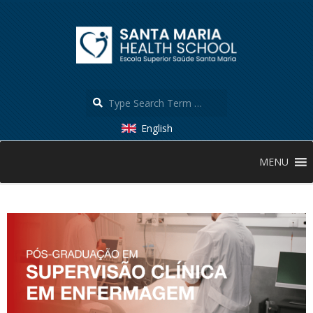
Skip
to
content
Search
English
Secondary
MENU
Navigation
Menu