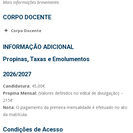
Mais informações brevemente.
CORPO DOCENTE
Corpo Docente
Beatriz Edra
INFORMAÇÃO ADICIONAL
(Licenciatura em Enfermagem; Doutoramento)
Propinas, Taxas e Emolumentos
Catarina Simões
(Licenciatura em Enfermagem; Mestrado; Especialidade em
2026/2027
Enfermagem Comunitária e Enfermagem Paliativa)
Candidatura:
45,00€
Crisanta Portugal
Propina Mensal:
(Valores definidos no edital de divulgação) –
(Licenciatura em Enfermagem; Mestrado; Es
pecialidade em
215€
Enfermagem de Saúde Infantil e Pediátrica e Doutoramento)
Nota:
O pagamento da primeira mensalidade é efetuado no ato
da matrícula.
Goreti Marques
(Licenciatura em Enfermagem; Doutoramento; Especialidade
Condições de Acesso
em Enfermagem de Saúde Infantil e Pediátrica)