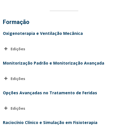
Formação
Oxigenoterapia e Ventilação Mecânica
Edições
Edição | junho 2025
Monitorização Padrão e Monitorização Avançada
Edição | maio 20
26
Edições
Edição | maio 2025
Opções Avançadas no Tratamento de Feridas
Edições
Edição | junho 2025
Raciocínio Clínico e Simulação em Fisioterapia