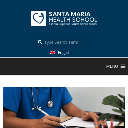
Skip
to
content
Search
English
Secondary
MENU
Navigation
Menu