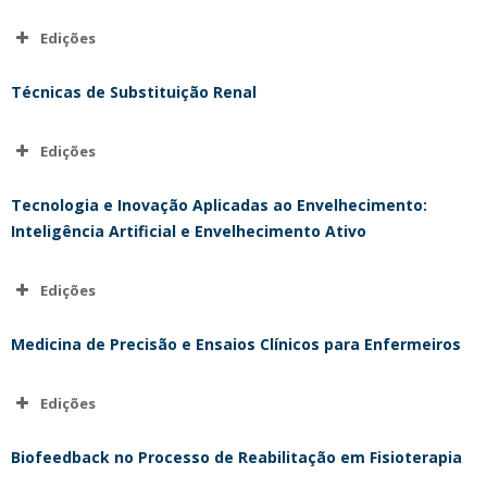
Edições
Edição | janeiro 2025
Técnicas de Substituição Renal
Edições
Edição | janeiro 2025
Tecnologia e Inovação Aplicadas ao Envelhecimento:
Inteligência Artificial e Envelhecimento Ativo
Edições
Edição | abril
2026
Medicina de Precisão e Ensaios Clínicos para Enfermeiros
Edições
Edição | abril 2026
Biofeedback no Processo de Reabilitação em Fisioterapia