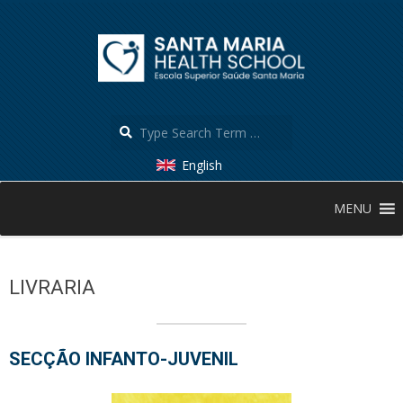
Skip
to
content
Search
English
Secondary
MENU
Navigation
Menu
LIVRARIA
SECÇÃO INFANTO-JUVENIL