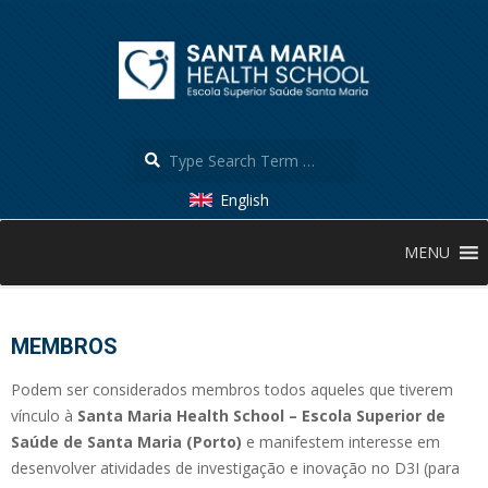
Skip
to
content
Search
English
Secondary
MENU
Navigation
Menu
MEMBROS
Podem ser considerados membros todos aqueles que tiverem
vínculo à
Santa Maria Health School – Escola Superior de
Saúde de Santa Maria (Porto)
e manifestem interesse em
desenvolver atividades de investigação e inovação no D3I (para