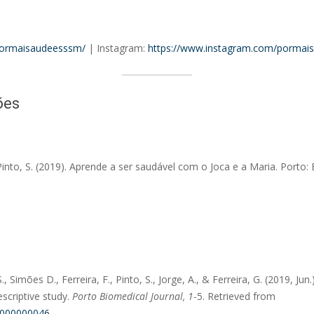
pormaisaudeesssm/
| Instagram:
https://www.instagram.com/pormai
ões
, Pinto, S. (2019). Aprende a ser saudável com o Joca e a Maria. Porto
, Simões D., Ferreira, F., Pinto, S., Jorge, A., & Ferreira, G. (2019, Ju
scriptive study.
Porto Biomedical Journal, 1
-5. Retrieved from
00000000046