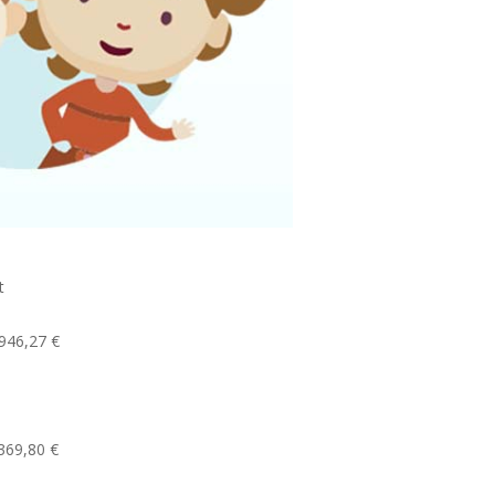
t
946,27 €
369,80 €