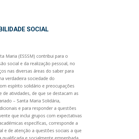
ILIDADE SOCIAL
ta Maria (ESSSM) contribui para o
são social e da realização pessoal, no
ços nas diversas áreas do saber para
ma verdadeira sociedade do
om espírito solidário e preocupações
 e de atividades, de que se destacam as
riado – Santa Maria Solidária,
adicionais e para responder a questões
nte que inclui grupos com expectativas
 e académicas específicas, corresponde a
al e de atenção a questões sociais a que
 qualificada e socialmente empenhada.