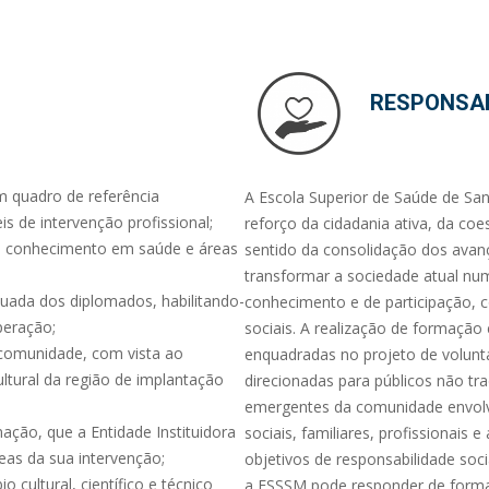
RESPONSAB
m quadro de referência
A Escola Superior de Saúde de San
eis de intervenção profissional;
reforço da cidadania ativa, da coe
do conhecimento em saúde e áreas
sentido da consolidação dos avan
transformar a sociedade atual nu
uada dos diplomados, habilitando-
conhecimento e de participação, c
peração;
sociais. A realização de formação
 comunidade, com vista ao
enquadradas no projeto de volunta
tural da região de implantação
direcionadas para públicos não tr
emergentes da comunidade envolve
ção, que a Entidade Instituidora
sociais, familiares, profissionais
eas da sua intervenção;
objetivos de responsabilidade soci
cultural, científico e técnico
a ESSSM pode responder de forma