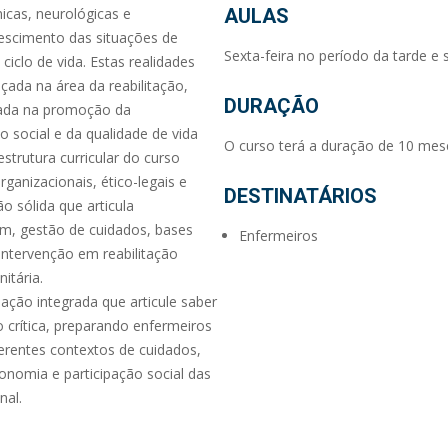
icas, neurológicas e
AULAS
escimento das situações de
Sexta-feira no período da tarde e 
iclo de vida. Estas realidades
da na área da reabilitação,
DURAÇÃO
tada na promoção da
o social e da qualidade de vida
O curso terá a duração de 10 mes
strutura curricular do curso
rganizacionais, ético-legais e
DESTINATÁRIOS
 sólida que articula
m, gestão de cuidados, bases
Enfermeiros
tervenção em reabilitação
itária.
ção integrada que articule saber
o crítica, preparando enfermeiros
iferentes contextos de cuidados,
onomia e participação social das
nal.