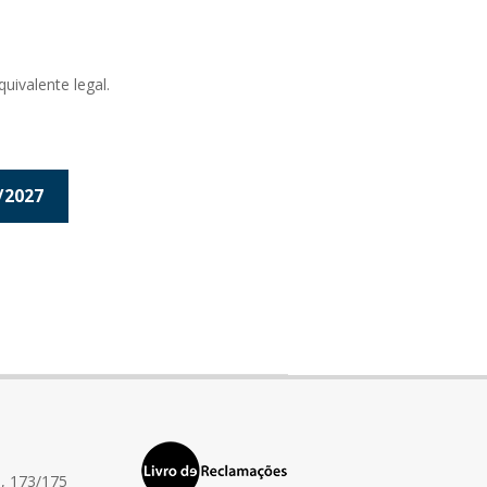
ivalente legal.
/2027
, 173/175