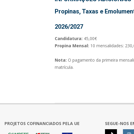
Propinas, Taxas e Emolumen
Ana Faria
(mais informações brevemente)
2026/2027
Beatriz Edra
Candidatura:
45,00€
(mais informações brevemente)
Propina Mensal:
10 mensalidades: 230
Catarina Ribeiro
Nota:
O pagamento da primeira mensali
(mais informações brevemente)
matrícula.
Pedro Barbosa
(mais informações brevemente)
Rute Pereira
(mais informações brevemente)
2026-
05-
27
PROJETOS COFINANCIADOS PELA UE
SEGUE-NOS E