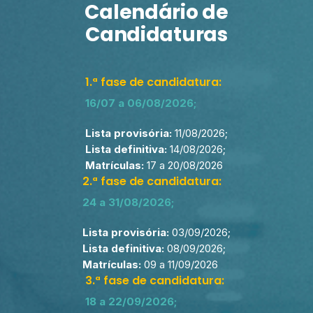
Calendário de
Patologia Geral
Candidaturas
4 ECTS
Segurança da Informação em Saúde
1.ª fase de candidatura:
4 ECTS
16/07 a 06/08/2026;
Tecnologias Digitais em Saúde
Lista provisória:
11/08/2026;
4 ECTS
Lista definitiva:
14/08/2026;
Terminologia Médica e Farmacológica
Matrículas:
17 a 20/08/2026
2.ª fase de candidatura:
4 ECTS
24 a 31/08/2026;
Opção I: Estágio I / Projeto I
5 ECTS
Lista provisória:
03/09/2026;
Lista definitiva:
08/09/2026;
Matrículas:
09 a 11/09/2026
3.ª fase de candidatura:
18 a 22/09/2026;