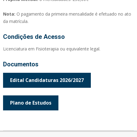
Ana Paula Nunes
Nota:
O pagamento da primeira mensalidade é efetuado no ato
da matrícula.
Ángel Modrego
Condições de Acesso
Licenciatura em Fisioterapia ou equivalente legal.
Carla Gentil Homem
Documentos
Carlos Crasto
Edital Candidaturas 2026/2027
Duarte Pereira
Plano de Estudos
Dylan Gonçalves
2026-