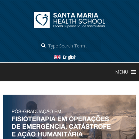
Skip
to
content
Search
English
Secondary
MENU
Navigation
Menu