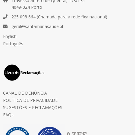
Travessa Antero de Quental, 173/175
Maria Feio
4049-024 Porto
225 098 664 (Chamada para a rede fixa nacional)
Melani Silva
geral@santamariasaude.pt
English
Português
Paulo Jorge
Sónia Cunha
CANAL DE DENÚNCIA
POLÍTICA DE PRIVACIDADE
SUGESTÕES E RECLAMAÇÕES
FAQs