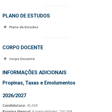
PLANO DE ESTUDOS
Plano de Estudos
CORPO DOCENTE
Corpo Docente
Alexandra Nogueira
INFORMAÇÕES ADICIONAIS
(Licenciatura)
Propinas, Taxas e Emolumentos
Alexandre Silva
2026/2027
Ana Daniela Simões
Candidatura:
45,00€
Propina Mensal:
8 mensalidades: 250,00€