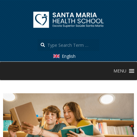
Skip
to
content
Search
English
Secondary
MENU
Navigation
Menu