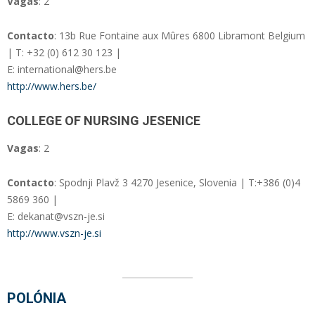
Vagas
: 2
Contacto
: 13b Rue Fontaine aux Mûres 6800 Libramont Belgium
| T: +32 (0) 612 30 123 |
E: international@hers.be
http://www.hers.be/
COLLEGE OF NURSING JESENICE
Vagas
: 2
Contacto
: Spodnji Plavž 3 4270 Jesenice, Slovenia | T:+386 (0)4
5869 360 |
E: dekanat@vszn-je.si
http://www.vszn-je.si
POLÓNIA