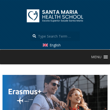
Skip
to
content
Search
English
Secondary
MENU
Navigation
Menu