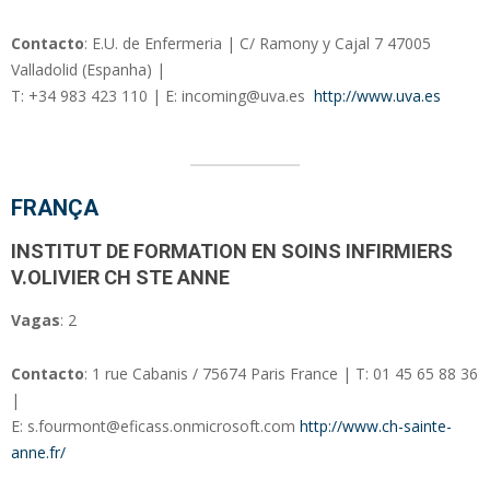
Contacto
: E.U. de Enfermeria | C/ Ramony y Cajal 7 47005
Valladolid (Espanha) |
T: +34 983 423 110 | E: incoming@uva.es
http://www.uva.es
FRANÇA
INSTITUT DE FORMATION EN SOINS INFIRMIERS
V.OLIVIER CH STE ANNE
Vagas
: 2
Contacto
: 1 rue Cabanis / 75674 Paris France | T: 01 45 65 88 36
|
E: s.fourmont@eficass.onmicrosoft.com
http://www.ch-sainte-
anne.fr/