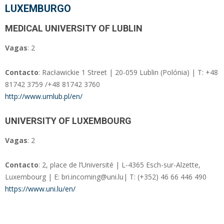
LUXEMBURGO
MEDICAL UNIVERSITY OF LUBLIN
Vagas
: 2
Contacto
: Racławickie 1 Street | 20-059 Lublin (Polónia) | T: +48
81742 3759 /+48 81742 3760
http://www.umlub.pl/en/
UNIVERSITY OF LUXEMBOURG
Vagas
: 2
Contacto
: 2, place de l’Université | L-4365 Esch-sur-Alzette,
Luxembourg | E: bri.incoming@uni.lu| T: (+352) 46 66 446 490
https://www.uni.lu/en/