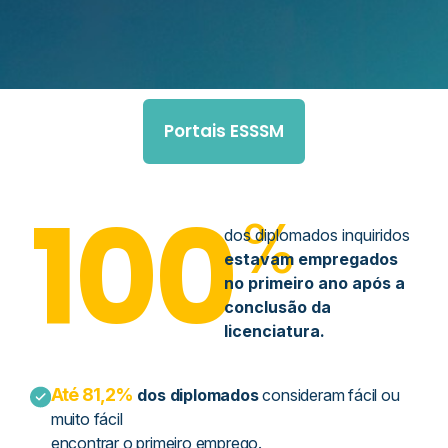
Portais ESSSM
100
%
dos diplomados inquiridos
estavam empregados
no primeiro ano após a
conclusão da
licenciatura.
Até 81,2%
dos diplomados
consideram fácil ou
muito fácil
encontrar o primeiro emprego.