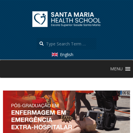
Skip
to
content
Search
English
Secondary
MENU
Navigation
Menu