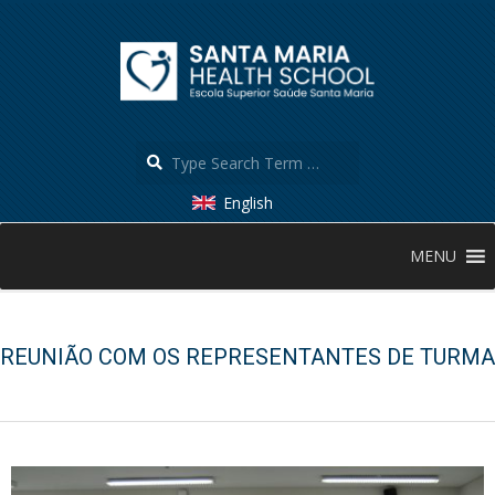
Skip
to
content
Search
English
Secondary
MENU
Navigation
Menu
REUNIÃO COM OS REPRESENTANTES DE TURMA