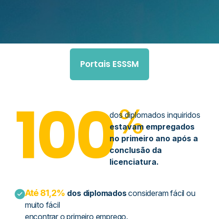
Portais ESSSM
100
%
dos diplomados inquiridos
estavam empregados
no primeiro ano após a
conclusão da
licenciatura.
Até 81,2%
dos diplomados
consideram fácil ou
muito fácil
encontrar o primeiro emprego.