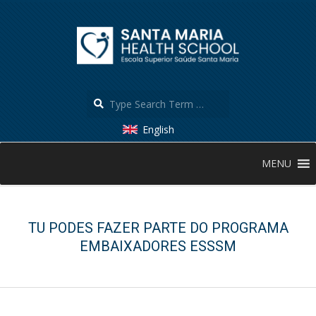
Skip
to
content
Search
English
Secondary
MENU
Navigation
Menu
TU PODES FAZER PARTE DO PROGRAMA
EMBAIXADORES ESSSM