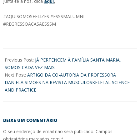
Junta-te a nós, clica
aqui
.
#AQUISOMOSFELIZES #ESSSMALUMNI
#REGRESSOACASAESSSM
2017-
09-
Previous Post:
JÁ PERTENCEM À FAMÍLIA SANTA MARIA,
15
SOMOS CADA VEZ MAIS!
Next Post:
ARTIGO DA CO-AUTORIA DA PROFESSORA
DANIELA SIMÕES NA REVISTA MUSCULOSKELETAL SCIENCE
AND PRACTICE
DEIXE UM COMENTÁRIO
O seu endereço de email não será publicado.
Campos
obrigatórios marcados com
*