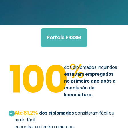
Portais ESSSM
100
%
dos diplomados inquiridos
estavam empregados
no primeiro ano após a
conclusão da
licenciatura.
Até 81,2%
dos diplomados
consideram fácil ou
muito fácil
encontrar o primeiro emprego.