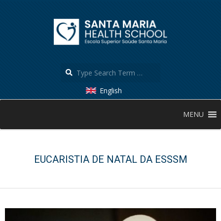
Skip
to
content
Search
English
Secondary
MENU
Navigation
Menu
EUCARISTIA DE NATAL DA ESSSM