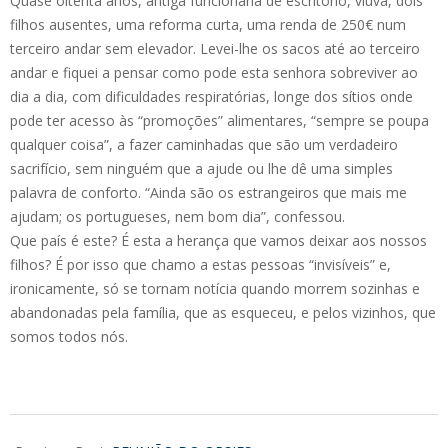
Quase oitenta anos, antiga funcionária de escritório, viúva, dois
filhos ausentes, uma reforma curta, uma renda de 250€ num
terceiro andar sem elevador. Levei-lhe os sacos até ao terceiro
andar e fiquei a pensar como pode esta senhora sobreviver ao
dia a dia, com dificuldades respiratórias, longe dos sítios onde
pode ter acesso às “promoções” alimentares, “sempre se poupa
qualquer coisa”, a fazer caminhadas que são um verdadeiro
sacrifício, sem ninguém que a ajude ou lhe dê uma simples
palavra de conforto. “Ainda são os estrangeiros que mais me
ajudam; os portugueses, nem bom dia”, confessou.
Que país é este? É esta a herança que vamos deixar aos nossos
filhos? É por isso que chamo a estas pessoas “invisíveis” e,
ironicamente, só se tornam notícia quando morrem sozinhas e
abandonadas pela família, que as esqueceu, e pelos vizinhos, que
somos todos nós.
2018-