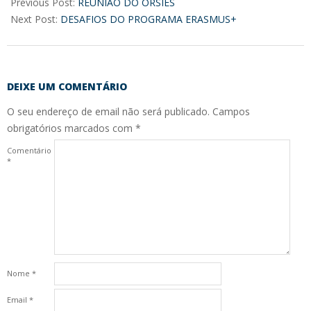
01-
Previous Post:
REUNIÃO DO ORSIES
09
Next Post:
DESAFIOS DO PROGRAMA ERASMUS+
DEIXE UM COMENTÁRIO
O seu endereço de email não será publicado.
Campos
obrigatórios marcados com
*
Comentário
*
Nome
*
Email
*