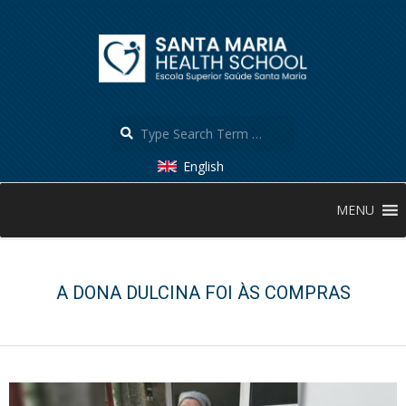
Skip
to
content
Search
English
Secondary
MENU
Navigation
Menu
A DONA DULCINA FOI ÀS COMPRAS