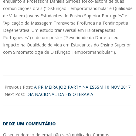
enquanto a Professora Daniela Simões foi co-autora de duas
comunicações orais (“Disfunção Temporomandibular e Qualidade
de Vida em Jovens Estudantes do Ensino Superior Português” e
“Aplicação da Massagem Transversa Profunda na Tendinopatia
Degenerativa: Um estudo transversal em Fisioterapeutas
Portugueses”) e de um poster (“Severidade da Dor e o seu
Impacto na Qualidade de Vida em Estudantes do Ensino Superior
com Sintomatologia de Disfunção Temporomandibular”).
2017-
11-
Previous Post:
A PRIMEIRA JOB PARTY NA ESSSM 10 NOV 2017
12
Next Post:
DIA NACIONAL DA FISIOTERAPIA
DEIXE UM COMENTÁRIO
O seu endereço de email não será publicado.
Campos