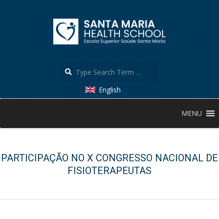
Skip
to
content
Search
English
Secondary
MENU
Navigation
Menu
PARTICIPAÇÃO NO X CONGRESSO NACIONAL DE
FISIOTERAPEUTAS