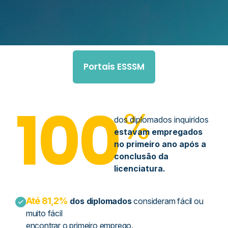
Portais ESSSM
100
%
dos diplomados inquiridos
estavam empregados
no primeiro ano após a
conclusão da
licenciatura.
Até 81,2%
dos diplomados
consideram fácil ou
muito fácil
encontrar o primeiro emprego.