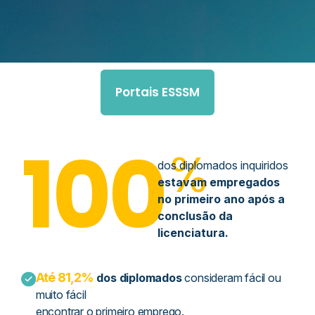
Portais ESSSM
100
%
dos diplomados inquiridos
estavam empregados
no primeiro ano após a
conclusão da
licenciatura.
Até 81,2%
dos diplomados
consideram fácil ou
muito fácil
encontrar o primeiro emprego.