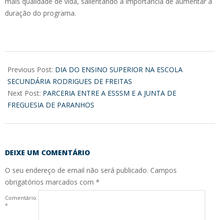
mais qualidade de vida, salientando a importância de aumentar a
duração do programa.
2017-
03-
Previous Post:
DIA DO ENSINO SUPERIOR NA ESCOLA
29
SECUNDÁRIA RODRIGUES DE FREITAS
Next Post:
PARCERIA ENTRE A ESSSM E A JUNTA DE
FREGUESIA DE PARANHOS
DEIXE UM COMENTÁRIO
O seu endereço de email não será publicado.
Campos
obrigatórios marcados com
*
Comentário
*