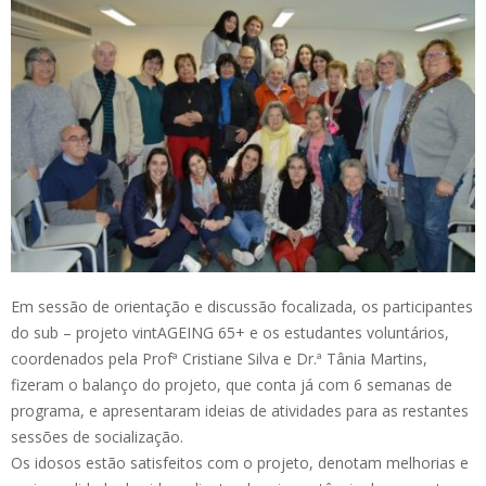
Em sessão de orientação e discussão focalizada, os participantes
do sub – projeto vintAGEING 65+ e os estudantes voluntários,
coordenados pela Profª Cristiane Silva e Dr.ª Tânia Martins,
fizeram o balanço do projeto, que conta já com 6 semanas de
programa, e apresentaram ideias de atividades para as restantes
sessões de socialização.
Os idosos estão satisfeitos com o projeto, denotam melhorias e