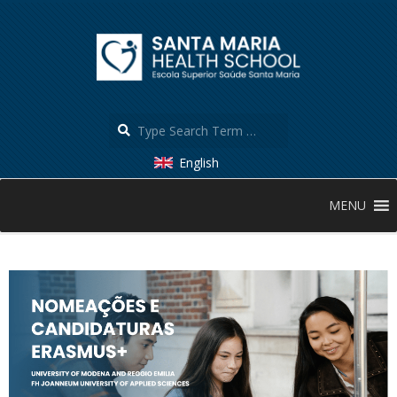
Skip
to
content
Search
English
Secondary
MENU
Navigation
Menu