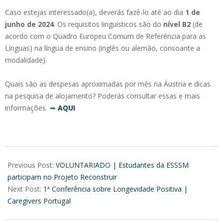
Caso estejas interessado(a), deverás fazê-lo até ao dia
1 de
junho de 2024
. Os requisitos linguísticos são do
nível B2
(de
acordo com o Quadro Europeu Comum de Referência para as
Línguas) na língua de ensino (inglês ou alemão, consoante a
modalidade).
Quais são as despesas aproximadas por mês na Áustria e dicas
na pesquisa de alojamento? Poderás consultar essas e mais
informações ➡
AQUI
2024-
04-
Previous Post:
VOLUNTARIADO | Estudantes da ESSSM
03
participam no Projeto Reconstruir
Next Post:
1ª Conferência sobre Longevidade Positiva |
Caregivers Portugal