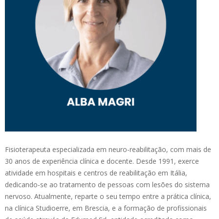
Fisioterapeuta especializada em neuro-reabilitação, com mais de
30 anos de experiência clínica e docente. Desde 1991, exerce
atividade em hospitais e centros de reabilitação em Itália,
dedicando-se ao tratamento de pessoas com lesões do sistema
nervoso. Atualmente, reparte o seu tempo entre a prática clínica,
na clínica Studioerre, em Brescia, e a formação de profissionais