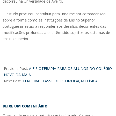
decorreu na Universidade de Aveiro.
O estudo procurou contribuir para uma melhor compreensão
sobre a forma como as Instituições de Ensino Superior
portuguesas estão a responder aos desafios decorrentes das
modificações profundas a que têm sido sujeitos os sistemas de
ensino superior.
2017-
03-
Previous Post:
A FISIOTERAPIA PARA OS ALUNOS DO COLÉGIO
09
NOVO DA MAIA
Next Post:
TERCEIRA CLASSE DE ESTIMULAÇÃO FÍSICA
DEIXE UM COMENTÁRIO
O seu endereço de email não será publicado.
Campos