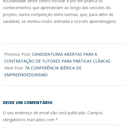
escolaridade deste centro escolar a pôr em prática os
conhecimentos que aprenderam ao longo das sessões do
projeto, numa competição entre turmas, que, para além de
saudável, se revelou muito animada e rica em aprendizagens.
2017-
03-
Previous Post:
CANDIDATURAS ABERTAS PARA A
24
CONTRATAÇÃO DE TUTORES PARA PRÁTICAS CLÍNICAS
Next Post:
7A CONFERÊNCIA IBÉRICA DE
EMPREENDEDORISMO
DEIXE UM COMENTÁRIO
O seu endereço de email não será publicado.
Campos
obrigatórios marcados com
*