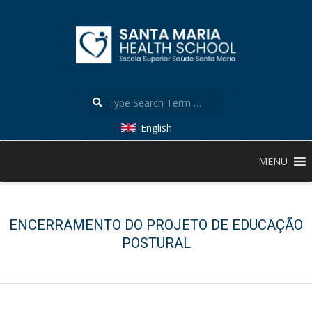
Skip
to
content
Search
English
Secondary
MENU
Navigation
Menu
ENCERRAMENTO DO PROJETO DE EDUCAÇÃO
POSTURAL