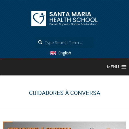
Skip
to
content
Search
English
Secondary
MENU
Navigation
Menu
CUIDADORES À CONVERSA