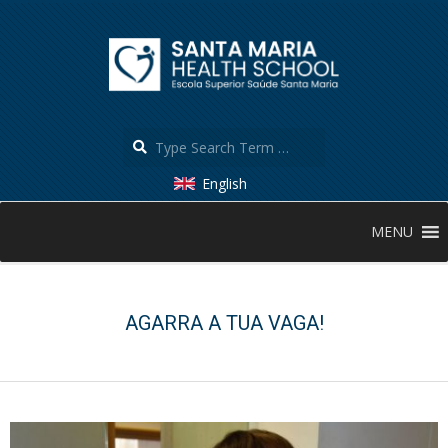
Skip
to
content
Search
English
Secondary
MENU
Navigation
Menu
AGARRA A TUA VAGA!