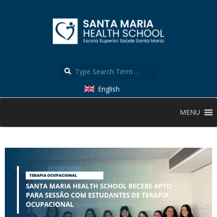
Skip
to
content
Search
English
Secondary
MENU
Navigation
Menu