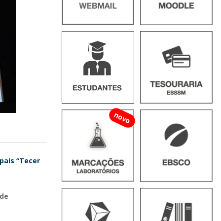
novo
pais “Tecer
 de