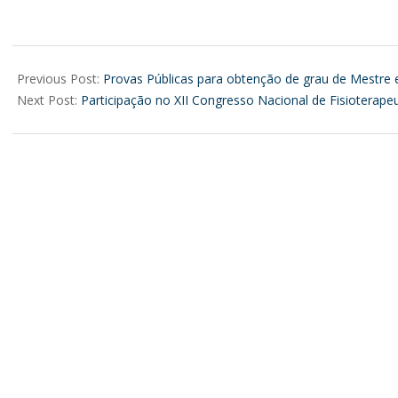
2025-
05-
Previous Post:
Provas Públicas para obtenção de grau de Mestre 
14
Next Post:
Participação no XII Congresso Nacional de Fisioterape