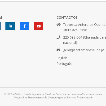
M
CONTACTOS
Travessa Antero de Quental
4049-024 Porto
225 098 664 (Chamada para 
nacional)
geral@santamariasaude.pt
English
Português
© 2026 ESSSM - Escola Superior de Saúde de Santa Maria. Todos os direitos reservados
Designed by
Departamento de Comunicação
& Powered by
Nuviware®