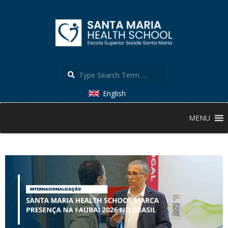
Skip
to
content
Search
English
Secondary
MENU
Navigation
Menu