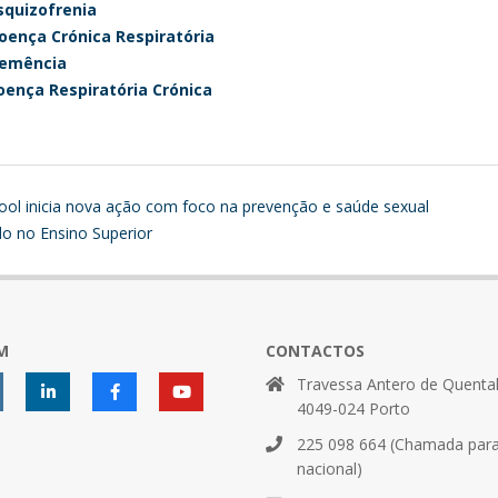
squizofrenia
oença Crónica Respiratória
Demência
oença Respiratória Crónica
ool inicia nova ação com foco na prevenção e saúde sexual
o no Ensino Superior
M
CONTACTOS
Travessa Antero de Quental
4049-024 Porto
225 098 664 (Chamada para 
nacional)