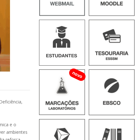
novo
eficiência,
mica e o
over ambientes
ia reforça