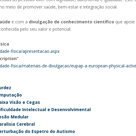
como meio de promover saúde, bem-estar e integração social.
saúde
e com a
divulgação de conhecimento científico
que apoie 
onhecida pelo seu valor e potencial.
sica
dade-fisica/apresentacao.aspx
cription”
ade-fisica/materiais-de-divulgacao/eupap-a-european-physical-activi
urdez
 Amputação
aixa Visão e Cegas
ficuldade Intelectual e Desenvolvimental
Lesão Medular
ralisia Cerebral
erturbação do Espetro do Autismo