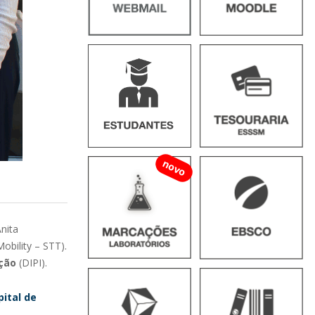
novo
nita
Mobility – STT).
ação
(DIPI).
ital de