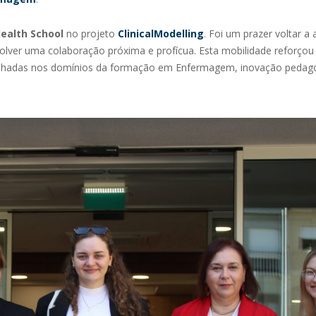
ealth School
no projeto
ClinicalModelling
. Foi um prazer voltar a 
olver uma colaboração próxima e profícua. Esta mobilidade reforçou
artilhadas nos domínios da formação em Enfermagem, inovação pedag