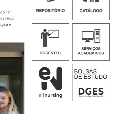
acolher
 os laços
ógica e