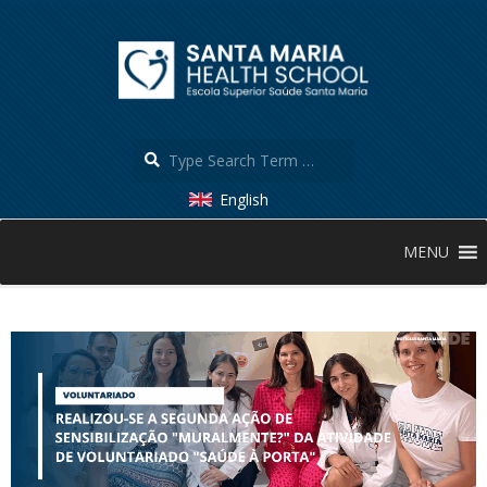
Skip
to
content
Search
English
Secondary
MENU
Navigation
Menu