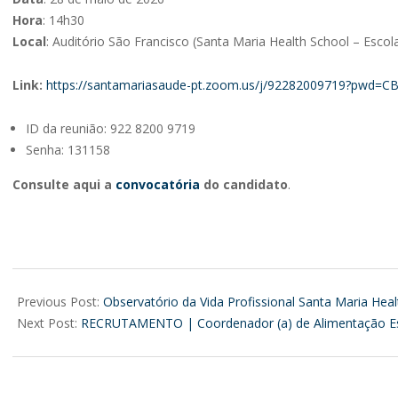
Hora
: 14h30
Local
: Auditório São Francisco (Santa Maria Health School – Esco
Link:
https://santamariasaude-pt.zoom.us/j/92282009719?pwd
ID da reunião: 922 8200 9719
Senha: 131158
Consulte aqui a
convocatória
do candidato
.
2026-
05-
Previous Post:
Observatório da Vida Profissional Santa Maria Heal
14
Next Post:
RECRUTAMENTO | Coordenador (a) de Alimentação Esc