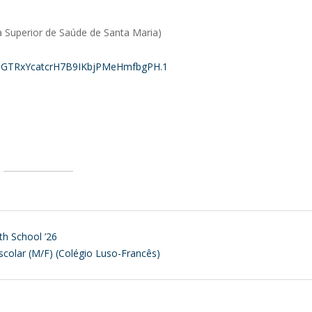
la Superior de Saúde de Santa Maria)
=CBGTRxYcatcrH7B9IKbjPMeHmfbgPH.1
th School ’26
olar (M/F) (Colégio Luso-Francês)