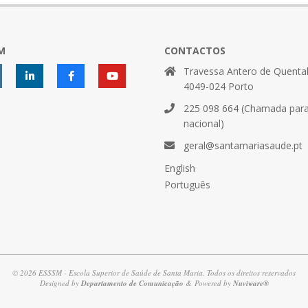
M
CONTACTOS
Travessa Antero de Quental
4049-024 Porto
225 098 664 (Chamada para 
nacional)
geral@santamariasaude.pt
English
Português
© 2026 ESSSM - Escola Superior de Saúde de Santa Maria. Todos os direitos reservados
Designed by
Departamento de Comunicação
& Powered by
Nuviware®