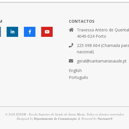
M
CONTACTOS
Travessa Antero de Quental
4049-024 Porto
225 098 664 (Chamada para 
nacional)
geral@santamariasaude.pt
English
Português
© 2026 ESSSM - Escola Superior de Saúde de Santa Maria. Todos os direitos reservados
Designed by
Departamento de Comunicação
& Powered by
Nuviware®