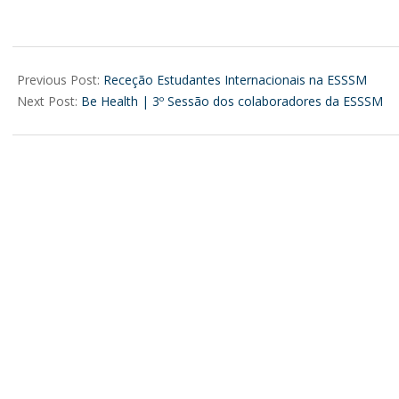
2024-
01-
Previous Post:
Receção Estudantes Internacionais na ESSSM
25
Next Post:
Be Health | 3º Sessão dos colaboradores da ESSSM