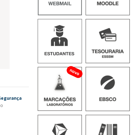
novo
 Segurança
 o