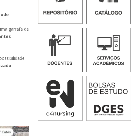
pode
 uma garrafa de
antes
possibilidade
izado