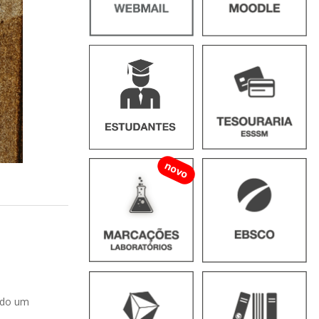
novo
ado um