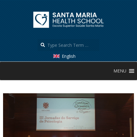
Skip
to
content
Search
English
Secondary
MENU
Navigation
Menu