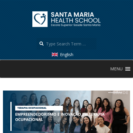
Skip
to
content
Search
English
Secondary
MENU
Navigation
Menu