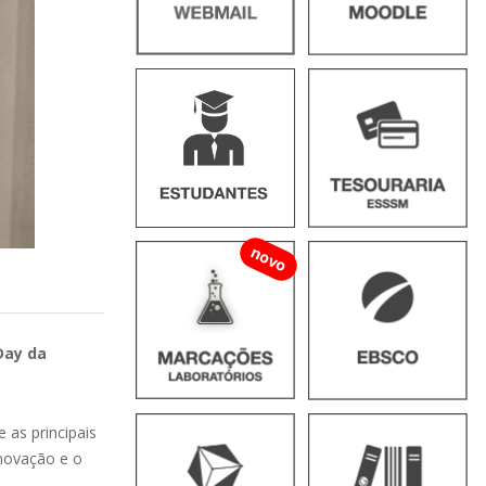
novo
Day da
 as principais
inovação e o