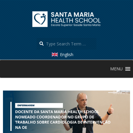
Skip
to
content
Search
English
Secondary
MENU
Navigation
Menu