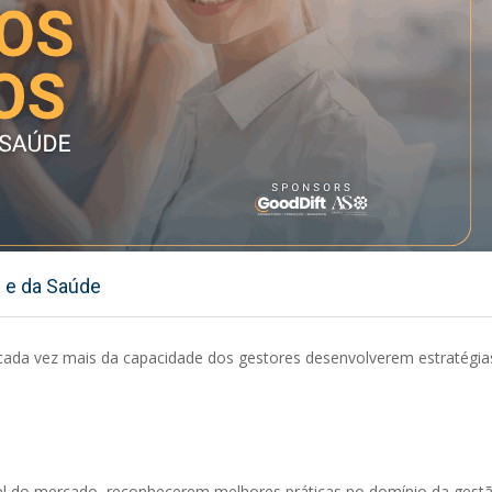
 e da Saúde
ada vez mais da capacidade dos gestores desenvolverem estratégia
vel do mercado, reconhecerem melhores práticas no domínio da gest