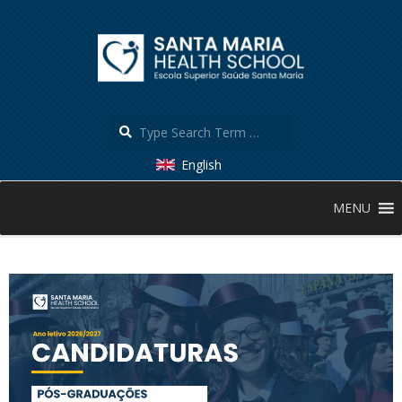
Skip
to
content
Search
English
Secondary
MENU
Navigation
Menu