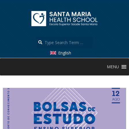
Skip
to
content
Search
English
Secondary
MENU
Navigation
Menu