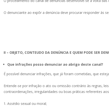
O procedimento do canal de denúncias desenvolve-se á volta das
O denunciante ao expôr a denúncia deve procurar responder às se
II – OBJETO, CONTEUDO DA DENÚNCIA E QUEM PODE SER DE
Que infrações posso denunciar ao abrigo deste canal?
É possível denunciar infrações, que já foram cometidas, que este
Entende-se por infração o ato ou omissão contrário às regras, lei
contraordenações, irregularidades ou boas práticas referentes ao
1. Assédio sexual ou moral;