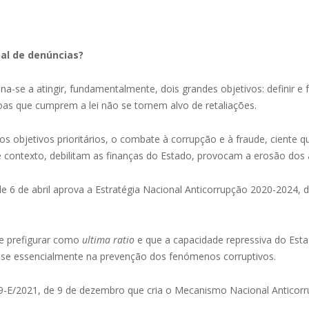
al de denúncias?
ina-se a atingir, fundamentalmente, dois grandes objetivos: definir e 
oas que cumprem a lei não se tornem alvo de retaliações.
s objetivos prioritários, o combate à corrupção e à fraude, ciente
e contexto, debilitam as finanças do Estado, provocam a erosão dos 
 de 6 de abril aprova a Estratégia Nacional Anticorrupção 2020-2024
ve prefigurar como
ultima ratio
e que a capacidade repressiva do Est
a-se essencialmente na prevenção dos fenómenos corruptivos.
109-E/2021, de 9 de dezembro que cria o Mecanismo Nacional Anticor