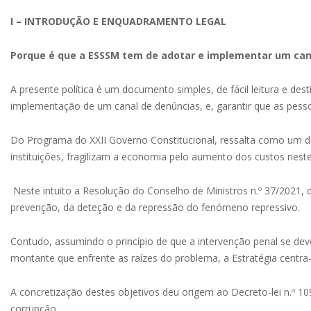
I – INTRODUÇÃO E ENQUADRAMENTO LEGAL
Porque é que a ESSSM tem de adotar e implementar um can
A presente política é um documento simples, de fácil leitura e dest
implementação de um canal de denúncias, e, garantir que as pess
Do Programa do XXII Governo Constitucional, ressalta como um do
instituições, fragilizam a economia pelo aumento dos custos nest
Neste intuito a Resolução do Conselho de Ministros n.º 37/2021,
prevenção, da deteção e da repressão do fenómeno repressivo.
Contudo, assumindo o princípio de que a intervenção penal se de
montante que enfrente as raízes do problema, a Estratégia centr
A concretização destes objetivos deu origem ao Decreto-lei n.º 
corrupção.