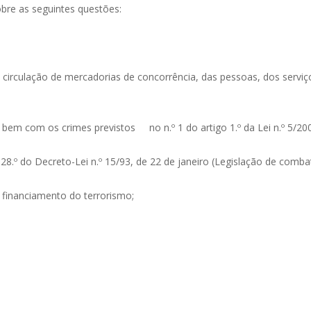
sobre as seguintes questões:
;
 circulação de mercadorias de concorrência, das pessoas, dos serviços
 bem com os crimes previstos no n.º 1 do artigo 1.º da Lei n.º 5/200
e 28.º do Decreto-Lei n.º 15/93, de 22 de janeiro (Legislação de comb
 e financiamento do terrorismo;