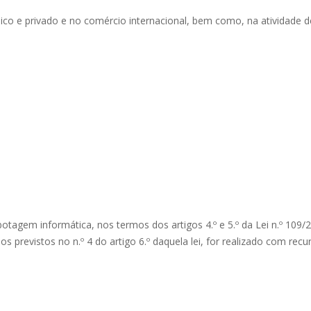
blico e privado e no comércio internacional, bem como, na atividade 
otagem informática, nos termos dos artigos 4.º e 5.º da Lei n.º 109/
dos previstos no n.º 4 do artigo 6.º daquela lei, for realizado com r