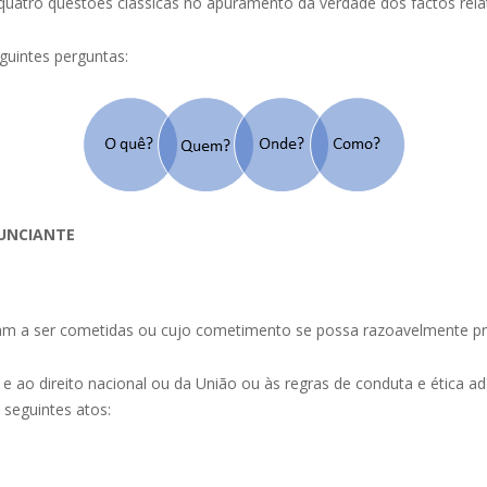
 quatro questões clássicas no apuramento da verdade dos factos rel
guintes perguntas:
NUNCIANTE
jam a ser cometidas ou cujo cometimento se possa razoavelmente pre
s e ao direito nacional ou da União ou às regras de conduta e ética
s seguintes atos: