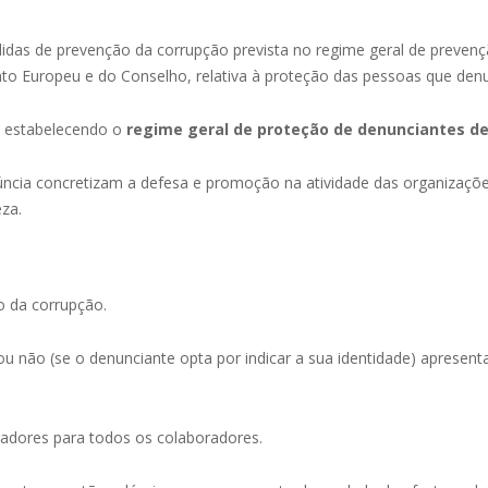
didas de prevenção da corrupção prevista no regime geral de preven
nto Europeu e do Conselho, relativa à proteção das pessoas que den
a, estabelecendo o
regime geral de proteção de denunciantes de
núncia concretizam a defesa e promoção na atividade das organizações
ueza.
o da corrupção.
o (se o denunciante opta por indicar a sua identidade) apresenta
radores para todos os colaboradores.