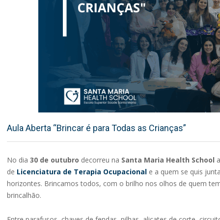
Aula Aberta “Brincar é para Todas as Crianças”
No dia
30 de outubro
decorreu na
Santa Maria Health School
de
Licenciatura de Terapia Ocupacional
e a quem se quis junta
horizontes. Brincamos todos, com o brilho nos olhos de quem tem
brincalhão.
Entre parafusos, chaves de fendas, pilhas, alicates de corte, cir