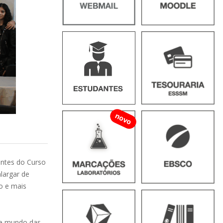
novo
antes do Curso
largar de
o e mais
ste mundo das