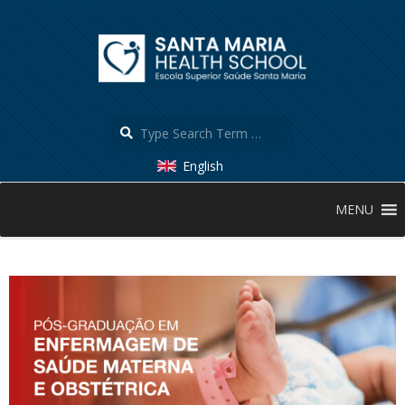
Skip
to
content
Search
English
Secondary
MENU
Navigation
Menu